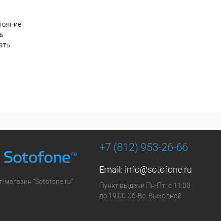
тояние
ть
ать
+7 (812) 953-26-66
Email:
info@sotofone.ru
-магазин "Sotofone.ru"
Пункт выдачи Пн-Пт: с 11:00
до 19:00 Сб-Вс: Выходной