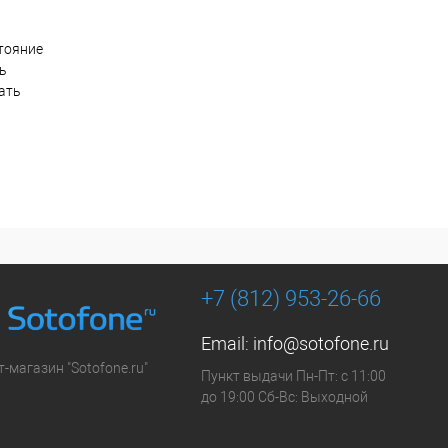
тояние
ть
ать
+7 (812) 953-26-66
Email:
info@sotofone.ru
-магазин "Sotofone.ru"
Пункт выдачи Пн-Пт: с 11:00
до 19:00 Сб-Вс: Выходной