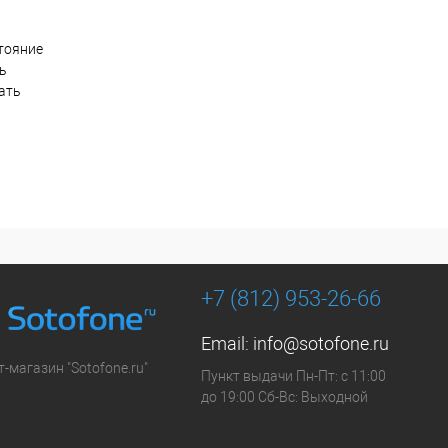
тояние
ть
ать
+7 (812) 953-26-66
Email:
info@sotofone.ru
-магазин "Sotofone.ru"
Пункт выдачи Пн-Пт: с 11:00
до 19:00 Сб-Вс: Выходной