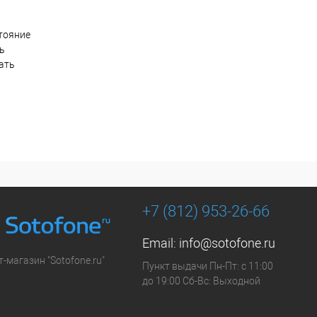
тояние
ть
ать
+7 (812) 953-26-66
Email:
info@sotofone.ru
-магазин "Sotofone.ru"
Пункт выдачи Пн-Пт: с 11:00
до 19:00 Сб-Вс: Выходной