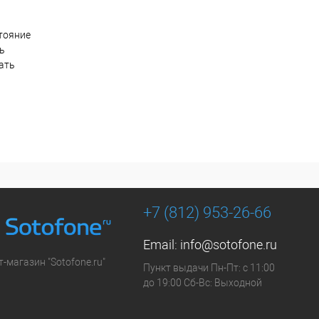
тояние
ть
ать
+7 (812) 953-26-66
Email:
info@sotofone.ru
-магазин "Sotofone.ru"
Пункт выдачи Пн-Пт: с 11:00
до 19:00 Сб-Вс: Выходной