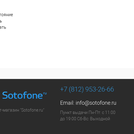
тояние
ть
ать
+7 (812) 953-26-66
Email:
info@sotofone.ru
-магазин "Sotofone.ru"
Пункт выдачи Пн-Пт: с 11:00
до 19:00 Сб-Вс: Выходной