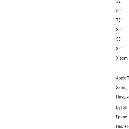
32"
50"
75"
85"
55"
85"
Xiaomi
Apple 
Заряд
Наушн
Dyson
Грили
Пылес