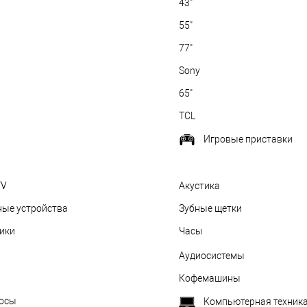
43"
55"
77"
Sony
65"
TCL
Игровые приставки
TV
Акустика
ные устройства
Зубные щетки
ики
Часы
Аудиосистемы
Кофемашины
осы
Компьютерная техник