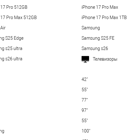
 17 Pro 512GB
iPhone 17 Pro Max
 17 Pro Max 512GB
iPhone 17 Pro Max 1TB
Air
Samsung
g S25 Edge
Samsung S25 FE
g s25 ultra
Samsung s26
g s26 ultra
Телевизоры
42"
55"
77"
97"
55"
ng
100"