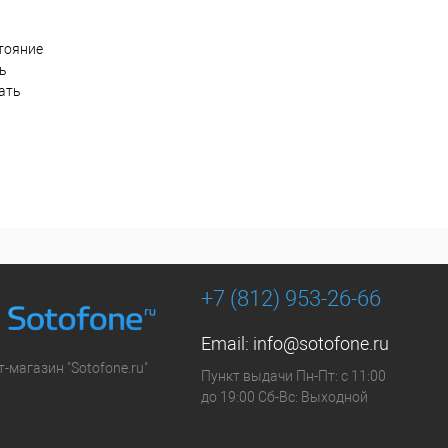
тояние
ть
ать
+7 (812) 953-26-66
Email:
info@sotofone.ru
-магазин "Sotofone.ru"
Пункт выдачи Пн-Пт: с 11:00
до 19:00 Сб-Вс: Выходной