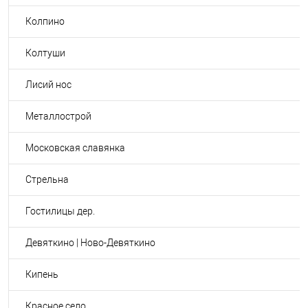
Колпино
Колтуши
Лисий нос
Металлострой
Московская славянка
Стрельна
Гостилицы дер.
Девяткино | Ново-Девяткино
Кипень
Красное село