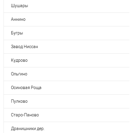
Шушары
Аннино
Бугры
Завод Ниссан
Кудрово
Ольгино
Осиновая Роща
Пулково
Старо-Паново
Дранишники дер.