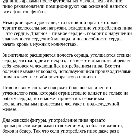
удивишь драками после футбольных матчей, ведь именно
пиво рекламодатели позиционируют как основной напиток
всех фанатов футбола.
Немецкие врачи доказали, что основной орган который
терпит колоссальные нагрузки, вследствие употребления пива
– это сердце. Диагноз « пивное сердце», говорит о нарушении
эластичности сердечной мышцы, и неспособности сердца
качать кровь в нужных количествах.
Значительно расширяется полость сердца, утолщаются стенки
сердца, митохондрия и некроз, - на все эти диагнозы обрекает
себя человек увлекающийся потреблением пива. Все эти
болезни вызывает кобальт, использующийся производителями
пива в качестве стабилизатора этого напитка.
Пиво в своем составе содержит большое количество
углекислого газа, который отрицательно влияет не только на
работу сердца, но и может привести к серьезным
воспалительным процессам в желудке и поджелудочной
железе.
Для женской фигуры, употребление пива чревато
чрезмерными жировыми отложениями, в области живота,
боков и бедер. Так что если употреблять пиво даже раз в