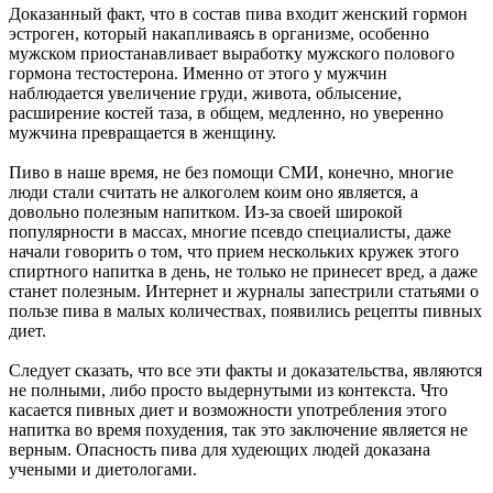
Доказанный факт, что в состав пива входит женский гормон
эстроген, который накапливаясь в организме, особенно
мужском приостанавливает выработку мужского полового
гормона тестостерона. Именно от этого у мужчин
наблюдается увеличение груди, живота, облысение,
расширение костей таза, в общем, медленно, но уверенно
мужчина превращается в женщину.
Пиво в наше время, не без помощи СМИ, конечно, многие
люди стали считать не алкоголем коим оно является, а
довольно полезным напитком. Из-за своей широкой
популярности в массах, многие псевдо специалисты, даже
начали говорить о том, что прием нескольких кружек этого
спиртного напитка в день, не только не принесет вред, а даже
станет полезным. Интернет и журналы запестрили статьями о
пользе пива в малых количествах, появились рецепты пивных
диет.
Следует сказать, что все эти факты и доказательства, являются
не полными, либо просто выдернутыми из контекста. Что
касается пивных диет и возможности употребления этого
напитка во время похудения, так это заключение является не
верным. Опасность пива для худеющих людей доказана
учеными и диетологами.