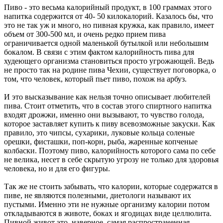
Пиво - это весьма калорийный продукт, в 100 граммах этого
напитка содержится от 40- 50 килокалорий. Казалось бы, что
это не так уж и много, но пивная кружка, как правило, имеет
объем от 300-500 мл, и очень редко прием пива
ограничивается одной маленькой бутылкой или небольшим
бокалом. В связи с этим фактом калорийность пива для
худеющего организма становиться просто угрожающей. Ведь
не просто так на родине пива Чехии, существует поговорка, о
том, что человек, который пьет пиво, похож на арбуз.
И это высказывание как нельзя точно описывает любителей
пива. Стоит отметить, что в состав этого спиртного напитка
входят дрожжи, именно они вызывают, то чувство голода,
которое заставляет купить к пиву всевозможные закуски. Как
правило, это чипсы, сухарики, луковые кольца соленые
орешки, фисташки, поп-корн, рыба, жаренные копченые
колбаски. Поэтому пиво, калорийность которого сама по себе
не велика, несет в себе скрытую угрозу не только для здоровья
человека, но и для его фигуры.
Так же не стоить забывать, что калории, которые содержатся в
пиве, не являются полезными, диетологи называют их
пустыми. Именно эти не нужные организму калории потом
откладываются в животе, боках и ягодицах виде целлюлита.
Пивной живот это, наверное, самая распространенная