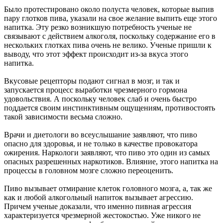
Было протестировано около полуста человек, которые выпив
пару глотков пива, указали на свое желание выпить еще этого
напитка. Эту резко возникшую потребность ученые не
связывают с действием алкоголя, поскольку содержание его в
нескольких глотках пива очень не велико. Ученые пришли к
выводу, что этот эффект происходит из-за вкуса этого
напитка.
Вкусовые рецепторы подают сигнал в мозг, и так и
запускается процесс выработки чрезмерного гормона
удовольствия. А поскольку человек слаб и очень быстро
поддается своим инстинктивным ощущениям, противостоять
такой зависимости весьма сложно.
Врачи и диетологи во всеуслышание заявляют, что пиво
опасно для здоровья, и не только в качестве провокатора
ожирения. Наркологи заявляют, что пиво это один из самых
опасных разрешенных наркотиков. Влияние, этого напитка на
процессы в головном мозге сложно переоценить.
Пиво вызывает отмирание клеток головного мозга, а, так же
как и любой алкогольный напиток вызывает агрессию.
Причем ученые доказали, что именно пивная агрессия
характеризуется чрезмерной жестокостью. Уже никого не