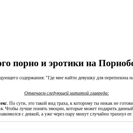
ого порно и эротики на Порноб
ующего содержания: "Где мне найти девушку для перепихона на 1
Отвечаем следующей цитатой главреда:
екс
. По сути, это такой вид траха, к которому ты никак не гото
ия. Чтобы лучше понять эмоции, которые может подарить данный
ознакомился с девкой, а уже через пару минут случайно трахнул 