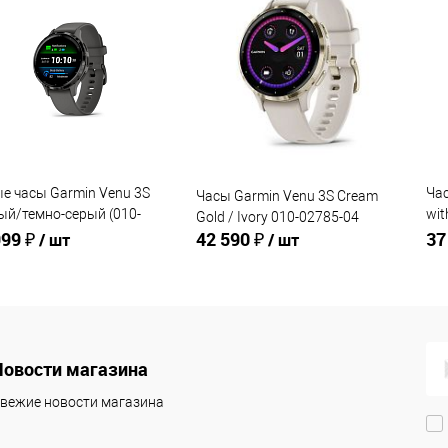
е часы Garmin Venu 3S
Час
Часы Garmin Venu 3S Cream
ый/темно-серый (010-
wit
Gold / Ivory 010-02785-04
5-00)
999 ₽
42 590 ₽
03
37
/ шт
/ шт
В корзину
В корзину
Новости магазина
упить в 1
Сравнение
Купить в 1
Сравнение
клик
кли
вежие новости магазина
 избранное
В избранное