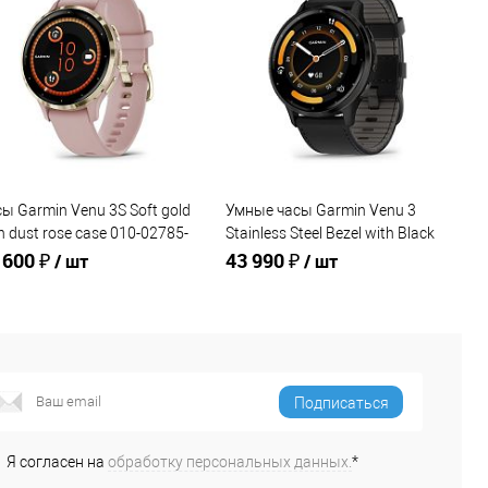
ы Garmin Venu 3S Soft gold
Умные часы Garmin Venu 3
h dust rose case 010-02785-
Stainless Steel Bezel with Black
 600 ₽
Case and Silicone Band (010-
43 990 ₽
/ шт
/ шт
02784-51)
В корзину
В корзину
Подписаться
Купить в 1
Сравнение
Купить в 1
Сравнение
к
клик
Я согласен на
обработку персональных данных.
*
В избранное
В избранное