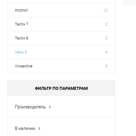
Instinct
12
Tactix 7
2
Tactix 8
2
Venu 3
4
Vivoactive
5
ФИЛЬТР ПО ПАРАМЕТРАМ
Производитель
Garmin
Garmin
В наличии
Да