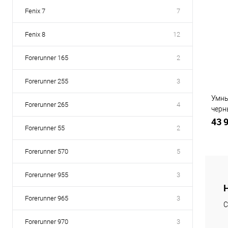
Fenix 7
7
Fenix 8
12
Forerunner 165
2
Forerunner 255
3
Умны
Forerunner 265
4
черн
0278
43 
Forerunner 55
2
Forerunner 570
5
Forerunner 955
3
К
Forerunner 965
3
клик
С
В
Forerunner 970
3