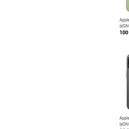
Appl
(eSI
100
К
клик
В
Appl
(eSI