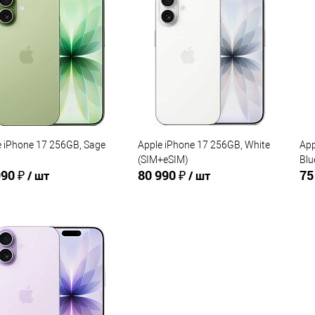
упить в 1
Сравнение
Купить в 1
Сравнение
клик
кли
 избранное
В избранное
e iPhone 17 256GB, Sage
Apple iPhone 17 256GB, White
App
(SIM+eSIM)
Blu
990 ₽
80 990 ₽
75
/ шт
/ шт
В корзину
В корзину
упить в 1
Сравнение
Купить в 1
Сравнение
клик
кли
 избранное
В избранное