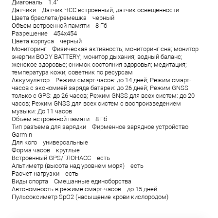
Диагональ 1.4"
Датчики Датчик ЧСС встроенный; датчик освещенности
Цвета браслета/ремешка черный
Объем встроенной памяти 8 Гб
Разрешение 454x454
Цвета корпуса черный
Мониторинг Физическая активность; мониторинг сна; монитор
энергии BODY BATTERY; монитор дыхания; водный баланс;
женское здоровье; снимок состояния здоровья; медитация;
температура кожи; советник по ресурсам
Аккумулятор Режим смарт-часов: до 14 дней; Режим смарт-
часов с экономией заряда батареи: до 26 дней; Режим GNSS
только с GPS: до 26 часов; Режим GNSS для всех систем: до 20
часов; Режим GNSS для всех систем с воспроизведением
музыки: До 11 часов
Объем встроенной памяти 8 Гб
Тип разъема для зарядки Фирменное зарядное устройство
Garmin
Для кого универсальные
Форма часов круглые
Встроенный GPS/ГЛОНАСС есть
Альтиметр (высота над уровнем моря) есть
Расчет нагрузки есть
Виды спорта Смешанные единоборства
Автономность в режиме смарт-часов до 15 дней
Пульсоксиметр SpO2 (насыщение крови кислородом)