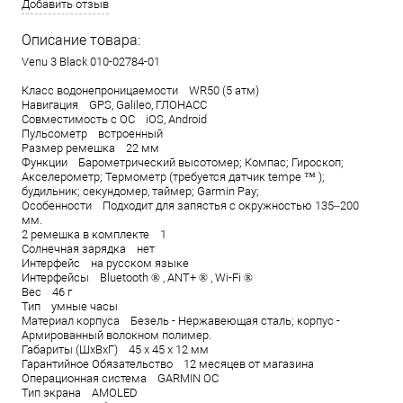
Добавить отзыв
Описание товара:
Venu 3 Black 010-02784-01
Класс водонепроницаемости WR50 (5 атм)
Навигация GPS, Galileo, ГЛОНАСC
Совместимость с ОС iOS, Android
Пульсометр встроенный
Размер ремешка 22 мм
Функции Барометрический высотомер; Компас; Гироскоп;
Акселерометр; Термометр (требуется датчик tempe ™ );
будильник; секундомер, таймер; Garmin Pay;
Особенности Подходит для запястья с окружностью 135–200
мм.
2 ремешка в комплекте 1
Солнечная зарядка нет
Интерфейс на русском языке
Интерфейсы Bluetooth ® , ANT+ ® , Wi-Fi ®
Вес 46 г
Тип умные часы
Материал корпуса Безель - Нержавеющая сталь; корпус -
Армированный волокном полимер.
Габариты (ШхВхГ) 45 х 45 х 12 мм
Гарантийное Обязательство 12 месяцев от магазина
Операционная система GARMIN OC
Тип экрана AMOLED