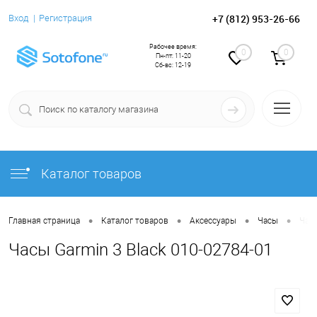
+7 (812) 953-26-66
Вход
Регистрация
Рабочее время:
0
0
Пн-пт: 11-20
Сб-вс: 12-19
Каталог товаров
•
•
•
•
Главная страница
Каталог товаров
Аксессуары
Часы
Часы
Часы Garmin 3 Black 010-02784-01