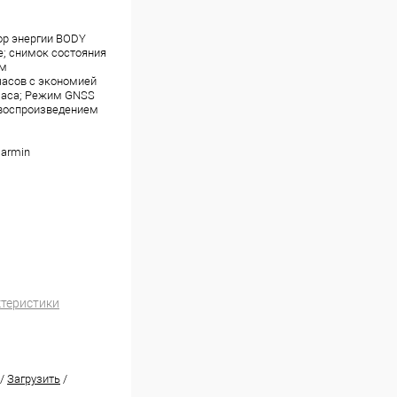
ор энергии BODY
е; снимок состояния
ам
часов с экономией
 часа; Режим GNSS
с воспроизведением
armin
ктеристики
/
Загрузить
/