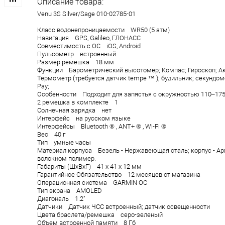
Описание товара:
Venu 3S Silver/Sage 010-02785-01
Класс водонепроницаемости WR50 (5 атм)
Навигация GPS, Galileo, ГЛОНАСC
Совместимость с ОС iOS, Android
Пульсометр встроенный
Размер ремешка 18 мм
Функции Барометрический высотомер; Компас; Гироскоп; А
Термометр (требуется датчик tempe ™ ); будильник; секундом
Pay;
Особенности Подходит для запястья с окружностью 110–175
2 ремешка в комплекте 1
Солнечная зарядка нет
Интерфейс на русском языке
Интерфейсы Bluetooth ® , ANT+ ® , Wi-Fi ®
Вес 40 г
Тип умные часы
Материал корпуса Безель - Нержавеющая сталь; корпус - А
волокном полимер.
Габариты (ШхВхГ) 41 х 41 х 12 мм
Гарантийное Обязательство 12 месяцев от магазина
Операционная система GARMIN OC
Тип экрана AMOLED
Диагональ 1.2"
Датчики Датчик ЧСС встроенный; датчик освещенности
Цвета браслета/ремешка серо-зеленый
Объем встроенной памяти 8 Гб