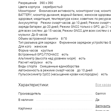
Разрешение 390 х 390
Цвета корпуса серебристый
Мониторинг Физическая активность; мониторинг сна; монит
BATTERY; монитор дыхания; водный баланс; женское здоровь
здоровья; медитация; температура кожи; советник по ресурс
Аккумулятор Режим смарт-часов: до 10 дней; Режим смарт-
заряда батареи: до 20 дней; Режим GNSS только с GPS: до 21
для всех систем: до 15 часов; Режим GNSS для всех систем 
музыки: До 8 часов
Объем встроенной памяти 8 Гб
Тип разъема для зарядки Фирменное зарядное устройство G
Для кого женские
Форма часов круглые
Встроенный GPS/ГЛОНАСС есть
Альтиметр (высота над уровнем моря) есть
Расчет нагрузки есть
Виды спорта Смешанные единоборства
Автономность в режиме смарт-часов до 10 дней
Пульсоксиметр SpO2 (насыщение крови кислородом) есть
Характеристики:
Все хара
Производитель
Garmin
В наличии
Да
Загрузить
Картинки