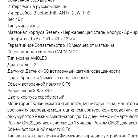
Солнечная зарядка нет
Интерфейс на русском языке
Интерфейсы Bluetooth ® , ANT+ ® , Wi-Fi ®
Вес 40 г
Тип умные часы
Материал корпуса Безель - Нержавеющая сталь; корпус - Арми
Габариты (ШхВхГ) 41 х 41 х 12 мм
Гарантийное Обязательство 12 месяцев от магазина
Операционная система GARMIN OC
Тип экрана AMOLED
Диагональ 1.2"
Датчики Датчик ЧСС встроенный; датчик освещенности
Цвета браслета/ремешка серо-зеленый
Объем встроенной памяти 8 Гб
Разрешение 390 х 390
Цвета корпуса серебристый
Мониторинг Физическая активность; мониторинг сна; монитор 
состояния здоровья; медитация; температура кожи; советник п
Аккумулятор Режим смарт-часов: до 10 дней; Режим смарт-часов 
Режим GNSS для всех систем: до 15 часов; Режим GNSS для всех
Объем встроенной памяти 8 Гб
Тип разъема для зарядки Фирменное зарядное устройство Garm