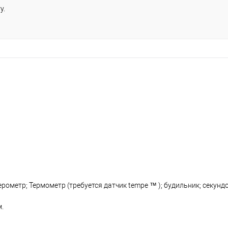
у.
ометр; Термометр (требуется датчик tempe ™ ); будильник; секундо
.