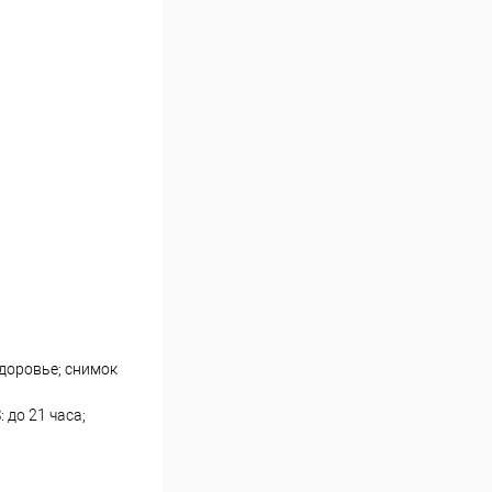
доровье; снимок
 до 21 часа;