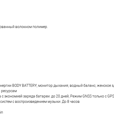
рованный волокном полимер.
энергии BODY BATTERY; монитор дыхания; водный баланс; женское з
о ресурсам
с экономией заряда батареи: до 20 дней; Режим GNSS только с GPS:
 систем с воспроизведением музыки: До 8 часов
in