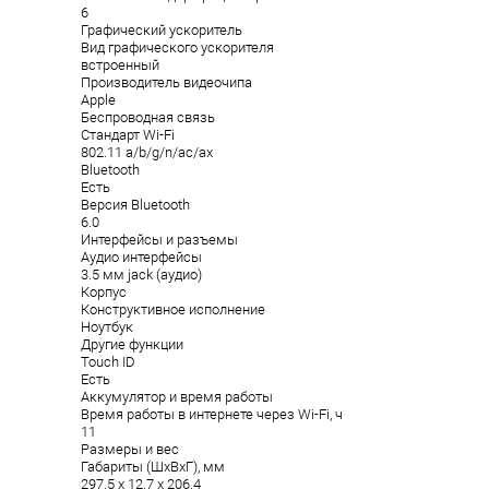
6
Графический ускоритель
Вид графического ускорителя
встроенный
Производитель видеочипа
Apple
Беспроводная связь
Стандарт Wi-Fi
802.11 a/b/g/n/ac/ax
Bluetooth
Есть
Версия Bluetooth
6.0
Интерфейсы и разъемы
Аудио интерфейсы
3.5 мм jack (аудио)
Корпус
Конструктивное исполнение
Ноутбук
Другие функции
Touch ID
Есть
Аккумулятор и время работы
Время работы в интернете через Wi-Fi, ч
11
Размеры и вес
Габариты (ШxВxГ), мм
297.5 x 12.7 x 206.4