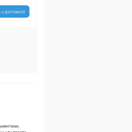
 c доставкой
кументами,