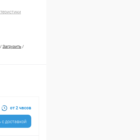
ктеристики
/
Загрузить
/
от 2 часов
 c доставкой