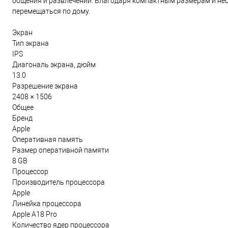
общения и развлечений. Благодаря компактным размерам и небол
перемещаться по дому.
Экран
Тип экрана
IPS
Диагональ экрана, дюйм
13.0
Разрешение экрана
2408 × 1506
Общее
Бренд
Apple
Оперативная память
Размер оперативной памяти
8 GB
Процессор
Производитель процессора
Apple
Линейка процессора
Apple A18 Pro
Количество ядер процессора