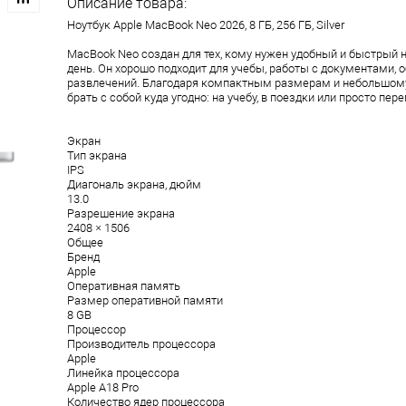
Описание товара:
Ноутбук Apple MacBook Neo 2026, 8 ГБ, 256 ГБ, Silver
MacBook Neo создан для тех, кому нужен удобный и быстрый 
день. Он хорошо подходит для учебы, работы с документами, 
развлечений. Благодаря компактным размерам и небольшому 
брать с собой куда угодно: на учебу, в поездки или просто пе
Экран
Тип экрана
IPS
Диагональ экрана, дюйм
13.0
Разрешение экрана
2408 × 1506
Общее
Бренд
Apple
Оперативная память
Размер оперативной памяти
8 GB
Процессор
Производитель процессора
Apple
Линейка процессора
Apple A18 Pro
Количество ядер процессора