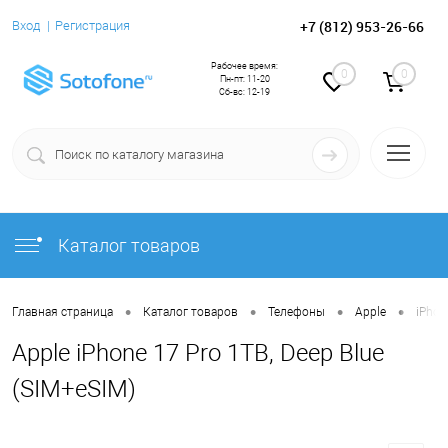
+7 (812) 953-26-66
Вход
Регистрация
Рабочее время:
0
0
Пн-пт: 11-20
Сб-вс: 12-19
Каталог товаров
•
•
•
•
Главная страница
Каталог товаров
Телефоны
Apple
iPhon
Apple iPhone 17 Pro 1TB, Deep Blue
(SIM+eSIM)