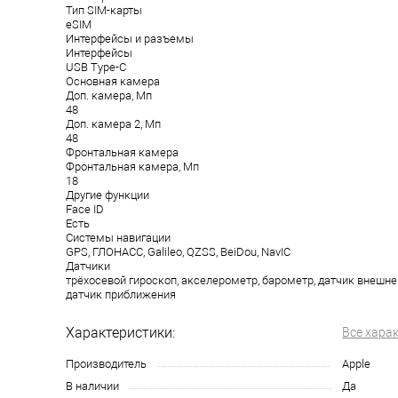
Тип SIM-карты
eSIM
Интерфейсы и разъемы
Интерфейсы
USB Type-C
Основная камера
Доп. камера, Мп
48
Доп. камера 2, Мп
48
Фронтальная камера
Фронтальная камера, Мп
18
Другие функции
Face ID
Есть
Системы навигации
GPS, ГЛОНАСС, Galileo, QZSS, BeiDou, NavIC
Датчики
трёхосевой гироскоп, акселерометр, барометр, датчик внешн
датчик приближения
Характеристики:
Все хара
Производитель
Apple
В наличии
Да