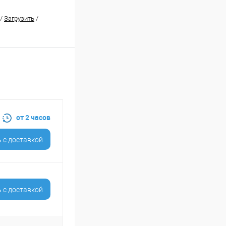
/
Загрузить
/
от 2 часов
 c доставкой
 c доставкой