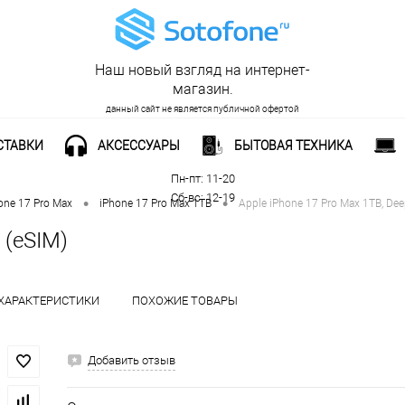
Наш новый взгляд на интернет-
магазин.
данный сайт не является публичной офертой
СТАВКИ
АКСЕССУАРЫ
БЫТОВАЯ ТЕХНИКА
Рабочее время:
Пн-пт: 11-20
Сб-вс: 12-19
•
•
one 17 Pro Max
iPhone 17 Pro Max 1TB
Apple iPhone 17 Pro Max 1TB, Dee
 (eSIM)
ХАРАКТЕРИСТИКИ
ПОХОЖИЕ ТОВАРЫ
Добавить отзыв