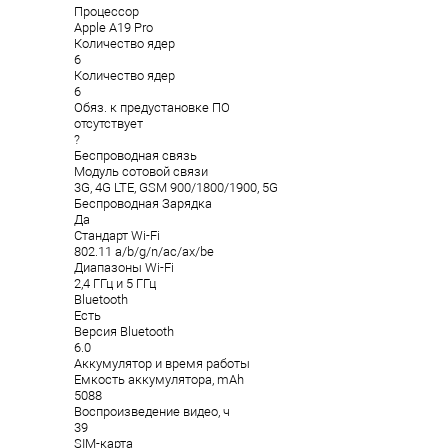
Процессор
Apple A19 Pro
Количество ядер
6
Количество ядер
6
Обяз. к предустановке ПО
отсутствует
?
Беспроводная связь
Модуль сотовой связи
3G, 4G LTE, GSM 900/1800/1900, 5G
Беспроводная Зарядка
Да
Стандарт Wi-Fi
802.11 a/b/g/n/ac/ax/be
Диапазоны Wi-Fi
2,4 ГГц и 5 ГГц
Bluetooth
Есть
Версия Bluetooth
6.0
Аккумулятор и время работы
Емкость аккумулятора, mAh
5088
Воспроизведение видео, ч
39
SIM-карта