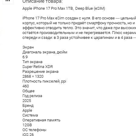
Описание товара:
Apple iPhone 17 Pro Max 1TB, Deep Blue (eSIM)
iPhone 17 Pro Max eSim создан с нуля. В его основе — цель
корпус, который не только придаёт смартфону прочность, но и
эффективно отводить тепло. Это значит, что даже при высоки
остаётся производительным и не перегревается. Плюс керам
спереди и сзади: в 3 раза устойчивее к царапинам и в 4 раза 
Экран
Диагональ экрана, дюйм
6.9
Тип экрана
Super Retina XDR
Разрешение экрана
2868 × 1320
Плотность пикселей, ppi
460
Общее
Год релиза
2025
Бренд
Apple
Система
Оперативная память
12GB
ОС телефоны
iOS 26