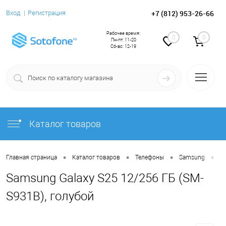
+7 (812) 953-26-66
Вход
Регистрация
Рабочее время:
0
0
Пн-пт: 11-20
Сб-вс: 12-19
Каталог товаров
•
•
•
•
Главная страница
Каталог товаров
Телефоны
Samsung
S
Samsung Galaxy S25 12/256 ГБ (SM-
S931B), голубой