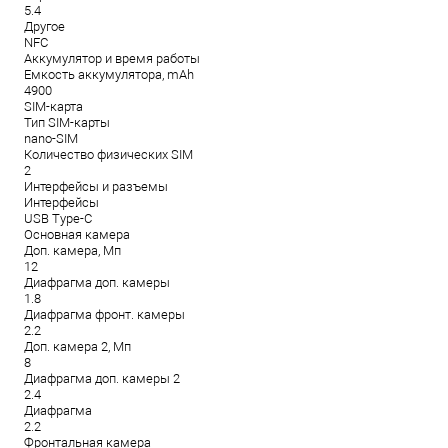
5.4
Другое
NFC
Аккумулятор и время работы
Емкость аккумулятора, mAh
4900
SIM-карта
Тип SIM-карты
nano-SIM
Количество физических SIM
2
Интерфейсы и разъемы
Интерфейсы
USB Type-C
Основная камера
Доп. камера, Мп
12
Диафрагма доп. камеры
1.8
Диафрагма фронт. камеры
2.2
Доп. камера 2, Мп
8
Диафрагма доп. камеры 2
2.4
Диафрагма
2.2
Фронтальная камера