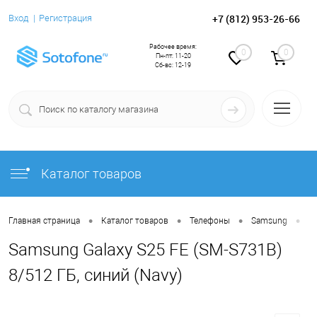
+7 (812) 953-26-66
Вход
Регистрация
Рабочее время:
0
0
Пн-пт: 11-20
Сб-вс: 12-19
Каталог товаров
•
•
•
•
Главная страница
Каталог товаров
Телефоны
Samsung
S
Samsung Galaxy S25 FE (SM-S731B)
8/512 ГБ, синий (Navy)