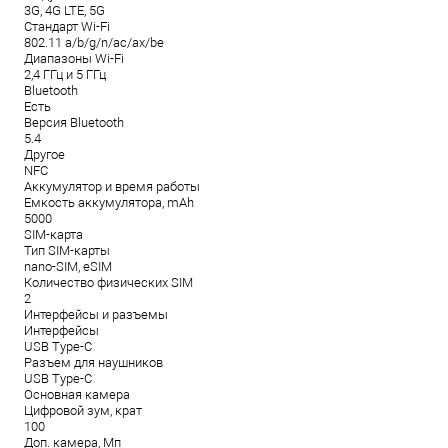
3G, 4G LTE, 5G
Стандарт Wi-Fi
802.11 a/b/g/n/ac/ax/be
Диапазоны Wi-Fi
2,4 ГГц и 5 ГГц
Bluetooth
Есть
Версия Bluetooth
5.4
Другое
NFC
Аккумулятор и время работы
Емкость аккумулятора, mAh
5000
SIM-карта
Тип SIM-карты
nano-SIM, eSIM
Количество физических SIM
2
Интерфейсы и разъемы
Интерфейсы
USB Type-C
Разъем для наушников
USB Type-C
Основная камера
Цифровой зум, крат
100
Доп. камера, Мп