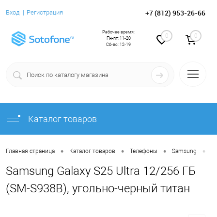
+7 (812) 953-26-66
Вход
Регистрация
Рабочее время:
0
0
Пн-пт: 11-20
Сб-вс: 12-19
Каталог товаров
•
•
•
•
Главная страница
Каталог товаров
Телефоны
Samsung
Sa
Samsung Galaxy S25 Ultra 12/256 ГБ
(SM-S938B), угольно-черный титан