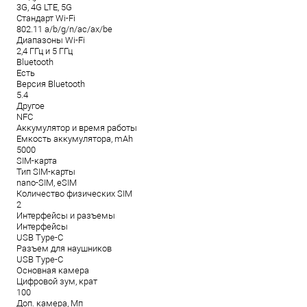
3G, 4G LTE, 5G
Стандарт Wi-Fi
802.11 a/b/g/n/ac/ax/be
Диапазоны Wi-Fi
2,4 ГГц и 5 ГГц
Bluetooth
Есть
Версия Bluetooth
5.4
Другое
NFC
Аккумулятор и время работы
Емкость аккумулятора, mAh
5000
SIM-карта
Тип SIM-карты
nano-SIM, eSIM
Количество физических SIM
2
Интерфейсы и разъемы
Интерфейсы
USB Type-C
Разъем для наушников
USB Type-C
Основная камера
Цифровой зум, крат
100
Доп. камера, Мп