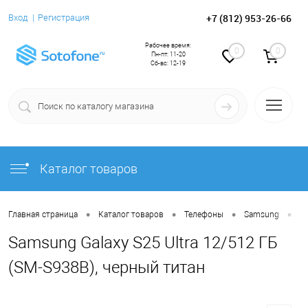
+7 (812) 953-26-66
Вход
Регистрация
Рабочее время:
0
0
Пн-пт: 11-20
Сб-вс: 12-19
Каталог товаров
•
•
•
•
Главная страница
Каталог товаров
Телефоны
Samsung
Sa
Samsung Galaxy S25 Ultra 12/512 ГБ
(SM-S938B), черный титан