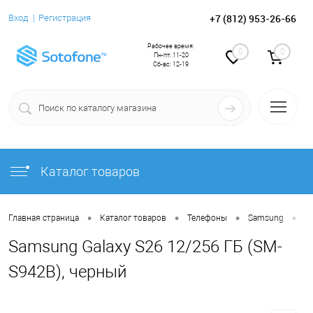
+7 (812) 953-26-66
Вход
Регистрация
Рабочее время:
0
0
Пн-пт: 11-20
Сб-вс: 12-19
Каталог товаров
•
•
•
•
Главная страница
Каталог товаров
Телефоны
Samsung
S
Samsung Galaxy S26 12/256 ГБ (SM-
S942B), черный