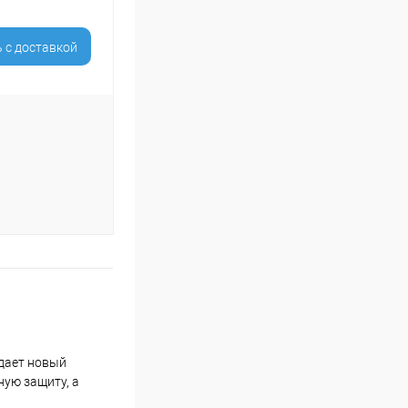
 c доставкой
адает новый
ную защиту, а