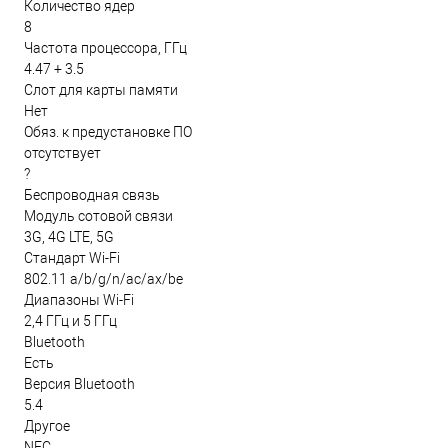
Количество ядер
8
Частота процессора, ГГц
4.47 + 3.5
Слот для карты памяти
Нет
Обяз. к предустановке ПО
отсутствует
?
Беспроводная связь
Модуль сотовой связи
3G, 4G LTE, 5G
Стандарт Wi-Fi
802.11 a/b/g/n/ac/ax/be
Диапазоны Wi-Fi
2,4 ГГц и 5 ГГц
Bluetooth
Есть
Версия Bluetooth
5.4
Другое
NFC