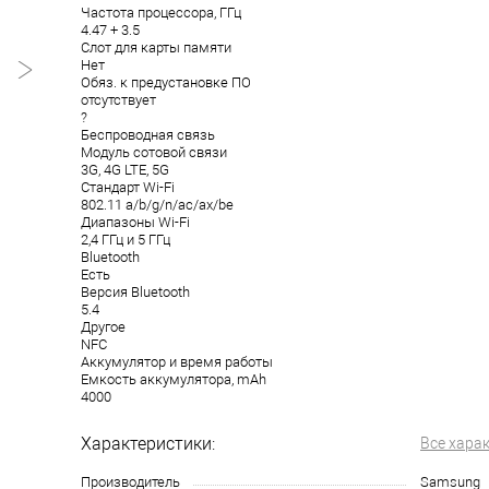
Частота процессора, ГГц
4.47 + 3.5
Слот для карты памяти
Нет
Обяз. к предустановке ПО
отсутствует
?
Беспроводная связь
Модуль сотовой связи
3G, 4G LTE, 5G
Стандарт Wi-Fi
802.11 a/b/g/n/ac/ax/be
Диапазоны Wi-Fi
2,4 ГГц и 5 ГГц
Bluetooth
Есть
Версия Bluetooth
5.4
Другое
NFC
Аккумулятор и время работы
Емкость аккумулятора, mAh
4000
Характеристики:
Все хара
Производитель
Samsung