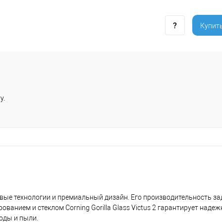
Купить
у.
довые технологии и премиальный дизайн. Его производительность з
анием и стеклом Corning Gorilla Glass Victus 2 гарантирует надеж
оды и пыли.