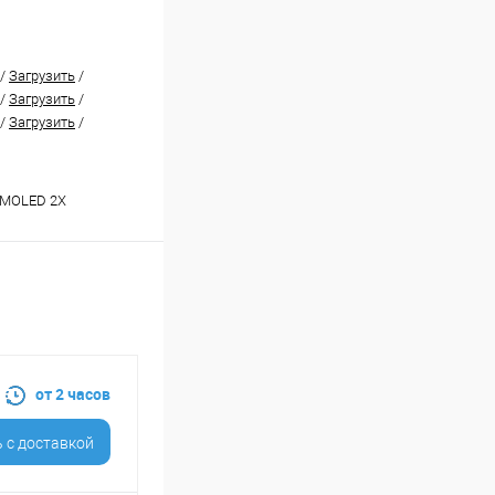
/
Загрузить
/
/
Загрузить
/
/
Загрузить
/
AMOLED 2X
от 2 часов
 c доставкой