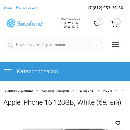
+7 (812) 953-26-66
Вход
Регистрация
Рабочее время:
0
0
Пн-пт: 11-20
Сб-вс: 12-19
Каталог товаров
•
•
•
•
Главная страница
Каталог товаров
Телефоны
Apple
IPhon
Apple iPhone 16 128GB, White (белый)