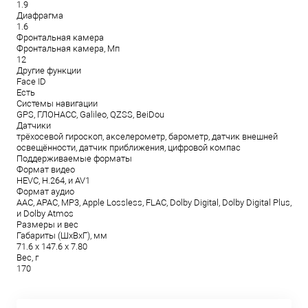
1.9
Диафрагма
1.6
Фронтальная камера
Фронтальная камера, Мп
12
Другие функции
Face ID
Есть
Системы навигации
GPS, ГЛОНАСС, Galileo, QZSS, BeiDou
Датчики
трёхосевой гироскоп, акселерометр, барометр, датчик внешней
освещённости, датчик приближения, цифровой компас
Поддерживаемые форматы
Формат видео
HEVC, H.264, и AV1
Формат аудио
AAC, APAC, MP3, Apple Lossless, FLAC, Dolby Digital, Dolby Digital Plus,
и Dolby Atmos
Размеры и вес
Габариты (ШxВxГ), мм
71.6 x 147.6 x 7.80
Вес, г
170