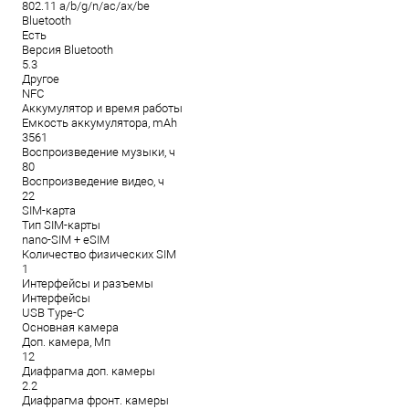
802.11 a/b/g/n/ac/ax/be
Bluetooth
Есть
Версия Bluetooth
5.3
Другое
NFC
Аккумулятор и время работы
Емкость аккумулятора, mAh
3561
Воспроизведение музыки, ч
80
Воспроизведение видео, ч
22
SIM-карта
Тип SIM-карты
nano-SIM + eSIM
Количество физических SIM
1
Интерфейсы и разъемы
Интерфейсы
USB Type-C
Основная камера
Доп. камера, Мп
12
Диафрагма доп. камеры
2.2
Диафрагма фронт. камеры